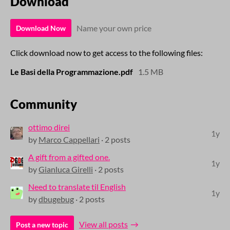
Download
Name your own price
Download Now
Click download now to get access to the following files:
Le Basi della Programmazione.pdf
1.5 MB
Community
ottimo direi
1y
by
Marco Cappellari
· 2 posts
A gift from a gifted one.
1y
by
Gianluca Girelli
· 2 posts
Need to translate til English
1y
by
dbugebug
· 2 posts
View all posts
Post a new topic