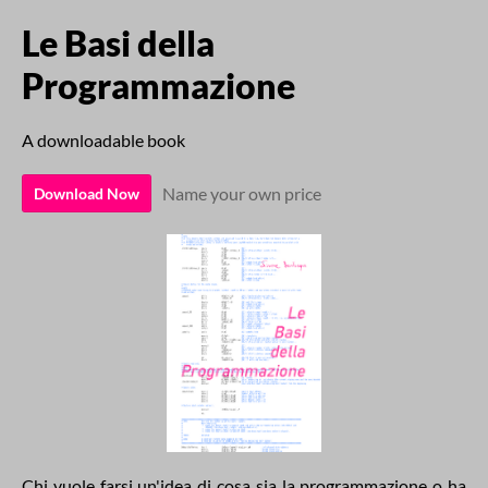
Le Basi della
Programmazione
A downloadable book
Name your own price
Download Now
Chi vuole farsi un'idea di cosa sia la programmazione o ha