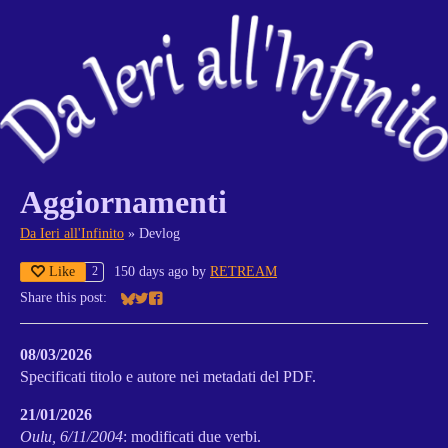
Aggiornamenti
Da Ieri all'Infinito
»
Devlog
Like
150 days ago
by
RETREAM
2
Share this post:
Share on Bluesky
Share on Twitter
Share on Facebook
08/03/2026
Specificati titolo e autore nei metadati del PDF.
21/01/2026
Oulu, 6/11/2004
: modificati due verbi.