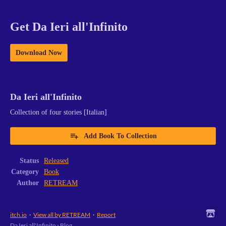
Get Da Ieri all'Infinito
Download Now
Da Ieri all'Infinito
Collection of four stories [Italian]
Add Book To Collection
Status
Released
Category
Book
Author
RETREAM
itch.io
·
View all by RETREAM
·
Report
Da Ieri all'Infinito
›
Blog