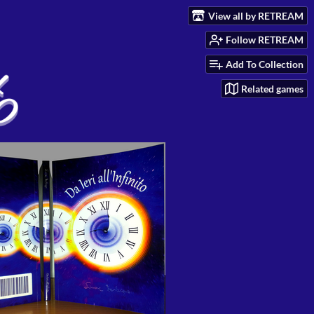
View all by RETREAM
Follow RETREAM
Add To Collection
Related games